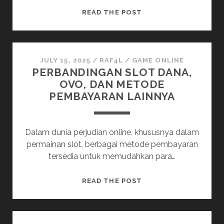
AKUN
READ THE POST
DEMO
SLOT
SLOT
:
JULY 15, 2025
/
RAF4L
/
GAME ONLINE
PERBANDINGAN SLOT DANA,
LIHAT
OVO, DAN METODE
PERMAINAN
PEMBAYARAN LAINNYA
YANG
KESUKAANMU
TANPA
Dalam dunia perjudian online, khususnya dalam
BAHAYA.
permainan slot, berbagai metode pembayaran
tersedia untuk memudahkan para…
PERBANDINGAN
READ THE POST
SLOT
DANA,
OVO,