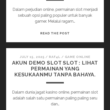
Dalam perjudian online, permainan slot menjadi
sebuah opsi paling populer untuk banyak
gamer. Melalui ragam…
MENJELAJAHI
READ THE POST
KEASYIKAN
SLOT
GACOR
DI
JULY 15, 2025
/
RAF4L
/
GAME ONLINE
AKUN DEMO SLOT SLOT : LIHAT
SITUS
PERMAINAN YANG
TARUHAN
KESUKAANMU TANPA BAHAYA.
SLOT
KECIL
Dalam dunia jagat kasino online, permainan slot
adalah salah satu permainan paling paling seru
dan…