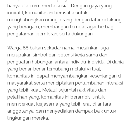
hanya platform media sosial. Dengan gaya yang
inovatif, komunitas ini berusaha untuk
menghubungkan orang-orang dengan latar belakang
yang beragam, membangun tempat agar berbagi
pengalaman, pemikiran, serta dukungan.
Warga 88 bukan sekadar nama, melainkan juga
merupakan simbol dari potensi kerja sama dan
penguatan hubungan antara individu-individu. Di dunia
yang benar-benar terhubung melalui virtual,
komunitas ini dapat menyambungkan kesenjangan di
masyarakat serta menciptakan pertumbuhan interaksi
yang lebih kuat. Melalui sejumlah aktivitas dan
pelatihan yang, komunitas ini berambisi untuk
memperkuat kerjasama yang lebih erat di antara
anggotanya, dan menyediakan dampak baik untuk
lingkungan mereka.