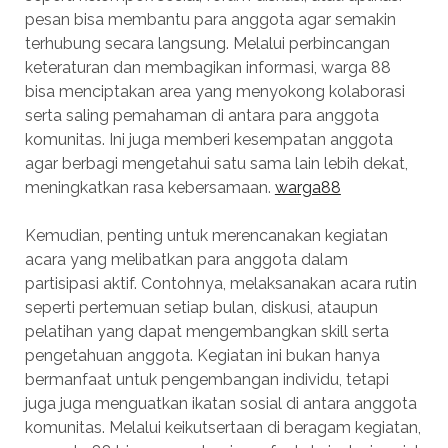
pesan bisa membantu para anggota agar semakin
terhubung secara langsung. Melalui perbincangan
keteraturan dan membagikan informasi, warga 88
bisa menciptakan area yang menyokong kolaborasi
serta saling pemahaman di antara para anggota
komunitas. Ini juga memberi kesempatan anggota
agar berbagi mengetahui satu sama lain lebih dekat,
meningkatkan rasa kebersamaan.
warga88
Kemudian, penting untuk merencanakan kegiatan
acara yang melibatkan para anggota dalam
partisipasi aktif. Contohnya, melaksanakan acara rutin
seperti pertemuan setiap bulan, diskusi, ataupun
pelatihan yang dapat mengembangkan skill serta
pengetahuan anggota. Kegiatan ini bukan hanya
bermanfaat untuk pengembangan individu, tetapi
juga juga menguatkan ikatan sosial di antara anggota
komunitas. Melalui keikutsertaan di beragam kegiatan,