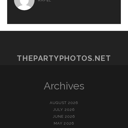
RAF4L
THEPARTYPHOTOS.NET
Archives
AUGUST 2026
JULY 2026
JUNE 2026
MAY 2026