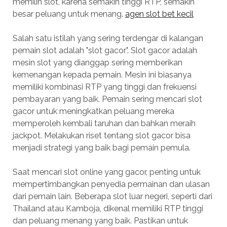
memilih slot, karena semakin tinggi RTP, semakin
besar peluang untuk menang.
agen slot bet kecil
Salah satu istilah yang sering terdengar di kalangan
pemain slot adalah "slot gacor". Slot gacor adalah
mesin slot yang dianggap sering memberikan
kemenangan kepada pemain. Mesin ini biasanya
memiliki kombinasi RTP yang tinggi dan frekuensi
pembayaran yang baik. Pemain sering mencari slot
gacor untuk meningkatkan peluang mereka
memperoleh kembali taruhan dan bahkan meraih
jackpot. Melakukan riset tentang slot gacor bisa
menjadi strategi yang baik bagi pemain pemula.
Saat mencari slot online yang gacor, penting untuk
mempertimbangkan penyedia permainan dan ulasan
dari pemain lain. Beberapa slot luar negeri, seperti dari
Thailand atau Kamboja, dikenal memiliki RTP tinggi
dan peluang menang yang baik. Pastikan untuk