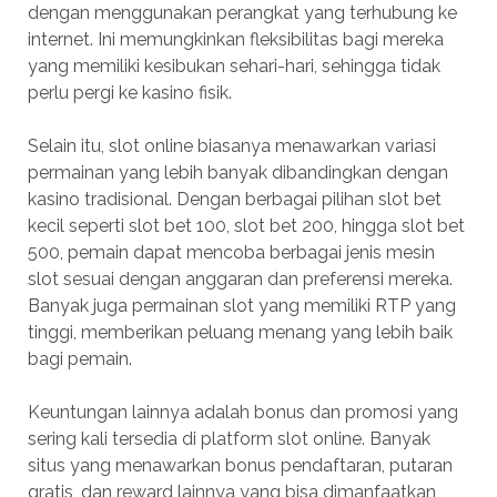
dengan menggunakan perangkat yang terhubung ke
internet. Ini memungkinkan fleksibilitas bagi mereka
yang memiliki kesibukan sehari-hari, sehingga tidak
perlu pergi ke kasino fisik.
Selain itu, slot online biasanya menawarkan variasi
permainan yang lebih banyak dibandingkan dengan
kasino tradisional. Dengan berbagai pilihan slot bet
kecil seperti slot bet 100, slot bet 200, hingga slot bet
500, pemain dapat mencoba berbagai jenis mesin
slot sesuai dengan anggaran dan preferensi mereka.
Banyak juga permainan slot yang memiliki RTP yang
tinggi, memberikan peluang menang yang lebih baik
bagi pemain.
Keuntungan lainnya adalah bonus dan promosi yang
sering kali tersedia di platform slot online. Banyak
situs yang menawarkan bonus pendaftaran, putaran
gratis, dan reward lainnya yang bisa dimanfaatkan