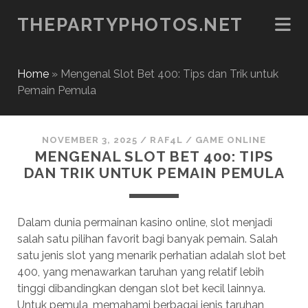
THEPARTYPHOTOS.NET
Home
»
Mengenal Slot Bet 400: Tips dan Trik untuk
Pemain Pemula
NOVEMBER 3, 2025
/
RAF4L
/
GAME ONLINE
MENGENAL SLOT BET 400: TIPS
DAN TRIK UNTUK PEMAIN PEMULA
Dalam dunia permainan kasino online, slot menjadi
salah satu pilihan favorit bagi banyak pemain. Salah
satu jenis slot yang menarik perhatian adalah slot bet
400, yang menawarkan taruhan yang relatif lebih
tinggi dibandingkan dengan slot bet kecil lainnya.
Untuk pemula, memahami berbagai jenis taruhan