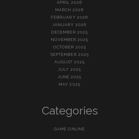
APRIL 2026
MARCH 2026
FEBRUARY 2026
JANUARY 2026
DECEMBER 2025
NOVEMBER 2025
OCTOBER 2025
SEPTEMBER 2025
AUGUST 2025
JULY 2025
JUNE 2025
MAY 2025
Categories
GAME ONLINE