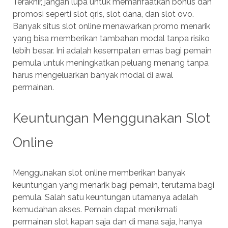
Terakhir, jangan lupa untuk memanfaatkan bonus dan
promosi seperti slot qris, slot dana, dan slot ovo.
Banyak situs slot online menawarkan promo menarik
yang bisa memberikan tambahan modal tanpa risiko
lebih besar. Ini adalah kesempatan emas bagi pemain
pemula untuk meningkatkan peluang menang tanpa
harus mengeluarkan banyak modal di awal
permainan.
Keuntungan Menggunakan Slot
Online
Menggunakan slot online memberikan banyak
keuntungan yang menarik bagi pemain, terutama bagi
pemula. Salah satu keuntungan utamanya adalah
kemudahan akses. Pemain dapat menikmati
permainan slot kapan saja dan di mana saja, hanya