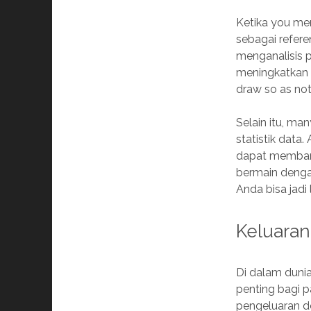
Ketika you men
sebagai refer
menganalisis p
meningkatkan 
draw so as not
Selain itu, ma
statistik data
dapat memban
bermain denga
Anda bisa jadi 
Keluaran
Di dalam dunia
penting bagi 
pengeluaran d