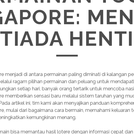
GAPORE: ME
TIADA HENTI
e menjadi di antara permainan paling diminati di kalangan p
 Melalui ragam pilihan permainan dan peluang untuk mendapa
ngkan setiap hari, banyak orang tertarik untuk mencoba nas
re memberikan sensasi baru melalui sistem taruhan yang mu
 Pada artikel ini, tim kami akan menyajikan panduan komprehe
re, mulai dari bagaimana cara bermain, memahami keluaran t
meningkatkan kemungkinan menang.
emain bisa memantau hasil lotere dengan informasi cepat dan 