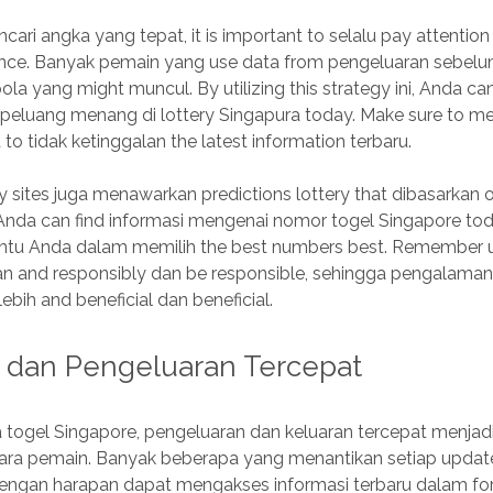
cari angka yang tepat, it is important to selalu pay attention
ence. Banyak pemain yang use data from pengeluaran sebel
ola yang might muncul. By utilizing this strategy ini, Anda ca
peluang menang di lottery Singapura today. Make sure to me
 to tidak ketinggalan the latest information terbaru.
ny sites juga menawarkan predictions lottery that dibasarkan 
. Anda can find informasi mengenai nomor togel Singapore to
tu Anda dalam memilih the best numbers best. Remember 
n and responsibly dan be responsible, sehingga pengalaman 
lebih and beneficial dan beneficial.
 dan Pengeluaran Tercepat
 togel Singapore, pengeluaran dan keluaran tercepat menjadi
para pemain. Banyak beberapa yang menantikan setiap update
engan harapan dapat mengakses informasi terbaru dalam for