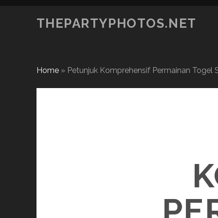
THEPARTYPHOTOS.NET
Home
»
Petunjuk Komprehensif Permainan Togel 
K
PE