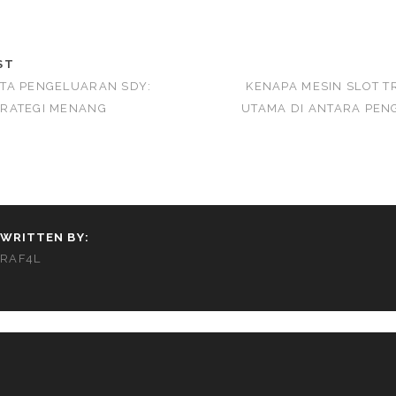
ST
TA PENGELUARAN SDY:
KENAPA MESIN SLOT TR
RATEGI MENANG
UTAMA DI ANTARA PEN
WRITTEN BY:
RAF4L