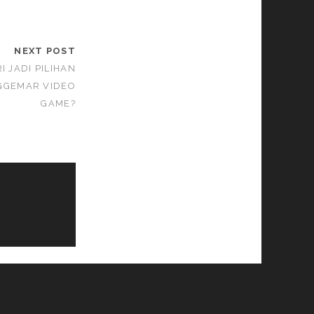
NEXT POST
I JADI PILIHAN
GGEMAR VIDEO
GAME?