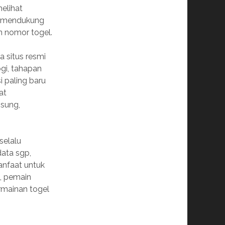
elihat
at mendukung
n nomor togel.
 situs resmi
gi, tahapan
i paling baru
at
gsung,
selalu
data sgp,
anfaat untuk
, pemain
mainan togel