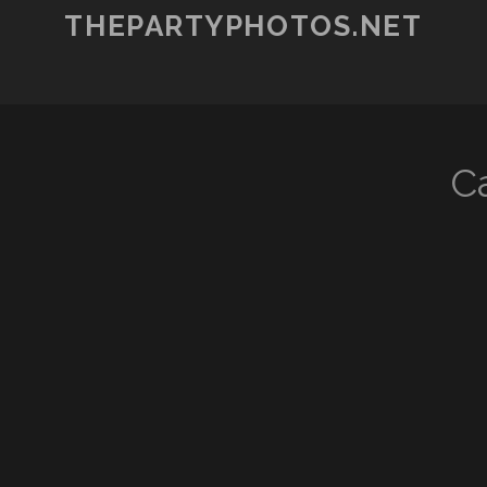
THEPARTYPHOTOS.NET
C