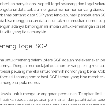
erikan banyak opsi, seperti togel sekarang dan togel sekar
ngetahui data terbaru mengenai nomor-nomor yang diundi. Se
bahas tentang data SGP yang lengkap, hasil pengeluaran S
a bisa menggunakan data ini untuk merumuskan nomor tog
engan adanya bimbingan ini, impian untuk kemenangan di set
ita-cita yang tidak mungkin.
enang Togel SGP
ama untuk menang dalam lotere SGP adalah melaksanakan pen
lumnya. Dengan mempelajari pola nomor yang sering muncul, 
esar peluang mereka untuk memilih nomor yang benar. Cob
ormasi tentang nomor hasil SGP terbaruyang bisa member
ik mengenai pola nomor.
, krusial untuk mengatur anggaran permainan. Tetapkan limit t
habiskan pada tiap putaran permainan dan patuhi batas ters