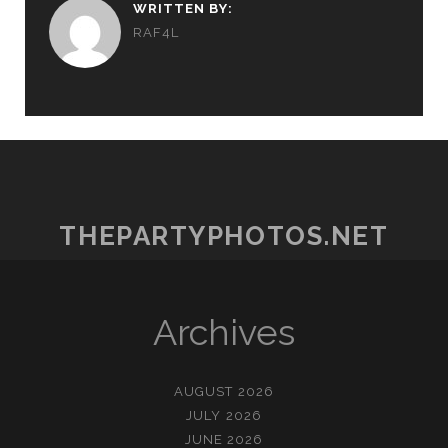
WRITTEN BY:
RAF4L
THEPARTYPHOTOS.NET
Archives
AUGUST 2026
JULY 2026
JUNE 2026