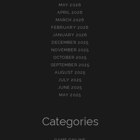
MAY 2026
APRIL 2026
MARCH 2026
FEBRUARY 2026
JANUARY 2026
DECEMBER 2025
NOVEMBER 2025
OCTOBER 2025
SEPTEMBER 2025
AUGUST 2025
JULY 2025
JUNE 2025
MAY 2025
Categories
GAME ONLINE