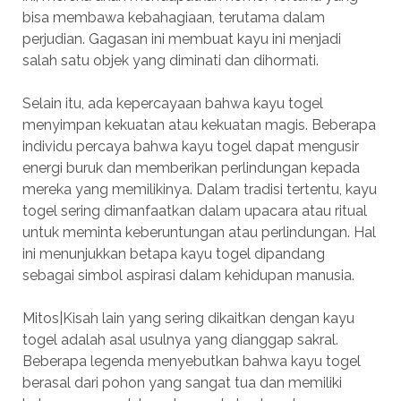
bisa membawa kebahagiaan, terutama dalam
perjudian. Gagasan ini membuat kayu ini menjadi
salah satu objek yang diminati dan dihormati.
Selain itu, ada kepercayaan bahwa kayu togel
menyimpan kekuatan atau kekuatan magis. Beberapa
individu percaya bahwa kayu togel dapat mengusir
energi buruk dan memberikan perlindungan kepada
mereka yang memilikinya. Dalam tradisi tertentu, kayu
togel sering dimanfaatkan dalam upacara atau ritual
untuk meminta keberuntungan atau perlindungan. Hal
ini menunjukkan betapa kayu togel dipandang
sebagai simbol aspirasi dalam kehidupan manusia.
Mitos|Kisah lain yang sering dikaitkan dengan kayu
togel adalah asal usulnya yang dianggap sakral.
Beberapa legenda menyebutkan bahwa kayu togel
berasal dari pohon yang sangat tua dan memiliki