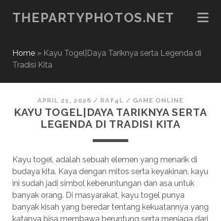
THEPARTYPHOTOS.NET
Home
»
Kayu Togel|Daya Tariknya serta Legenda di
Tradisi Kita
APRIL 21, 2026
/
RAF4L
/
GAME ONLINE
KAYU TOGEL|DAYA TARIKNYA SERTA
LEGENDA DI TRADISI KITA
Kayu togel, adalah sebuah elemen yang menarik di
budaya kita. Kaya dengan mitos serta keyakinan, kayu
ini sudah jadi simbol keberuntungan dan asa untuk
banyak orang. Di masyarakat, kayu togel punya
banyak kisah yang beredar tentang kekuatannya yang
katanya bisa membawa beruntung serta menjaga dari