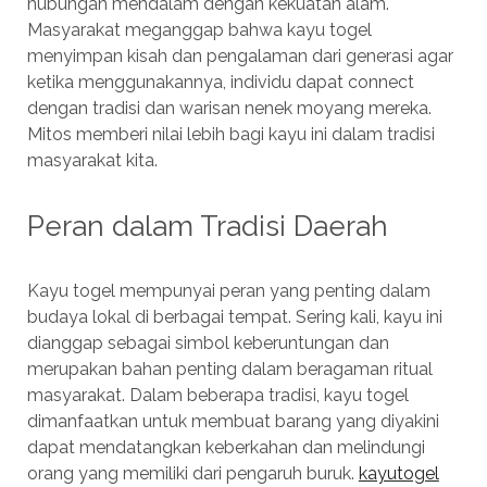
hubungan mendalam dengan kekuatan alam.
Masyarakat meganggap bahwa kayu togel
menyimpan kisah dan pengalaman dari generasi agar
ketika menggunakannya, individu dapat connect
dengan tradisi dan warisan nenek moyang mereka.
Mitos memberi nilai lebih bagi kayu ini dalam tradisi
masyarakat kita.
Peran dalam Tradisi Daerah
Kayu togel mempunyai peran yang penting dalam
budaya lokal di berbagai tempat. Sering kali, kayu ini
dianggap sebagai simbol keberuntungan dan
merupakan bahan penting dalam beragaman ritual
masyarakat. Dalam beberapa tradisi, kayu togel
dimanfaatkan untuk membuat barang yang diyakini
dapat mendatangkan keberkahan dan melindungi
orang yang memiliki dari pengaruh buruk.
kayutogel