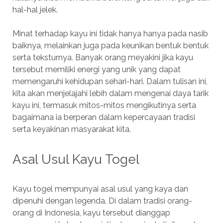
hal-hal jelek.
Minat terhadap kayu ini tidak hanya hanya pada nasib
baiknya, melainkan juga pada keunikan bentuk bentuk
serta teksturnya. Banyak orang meyakini jika kayu
tersebut memiliki energi yang unik yang dapat
memengaruhi kehidupan sehari-hari. Dalam tulisan ini,
kita akan menjelajahi lebih dalam mengenai daya tarik
kayu ini, termasuk mitos-mitos mengikutinya serta
bagaimana ia berperan dalam kepercayaan tradisi
serta keyakinan masyarakat kita.
Asal Usul Kayu Togel
Kayu togel mempunyai asal usul yang kaya dan
dipenuhi dengan legenda. Di dalam tradisi orang-
orang di Indonesia, kayu tersebut dianggap